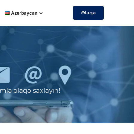
Əlaqə
Azərbaycan
mlə əlaqə saxlayın!