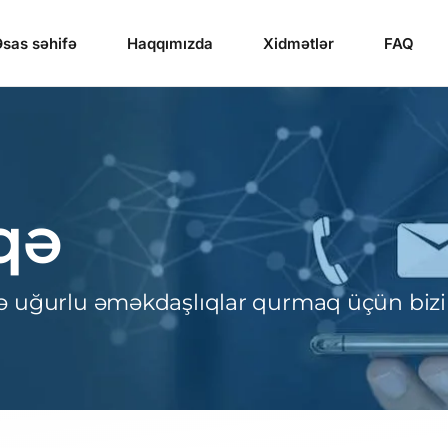
sas səhifə
Haqqımızda
Xidmətlər
FAQ
qə
və uğurlu əməkdaşlıqlar qurmaq üçün bizi