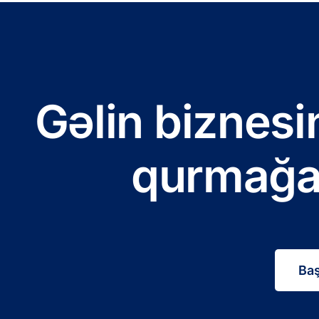
Gəlin biznesi
qurmağa
Baş