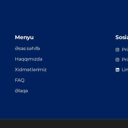
Menyu
Sosi
Əsas səhifə
Pr
Haqqımızda
Pr
Xidmətlərimiz
Li
FAQ
Əlaqə