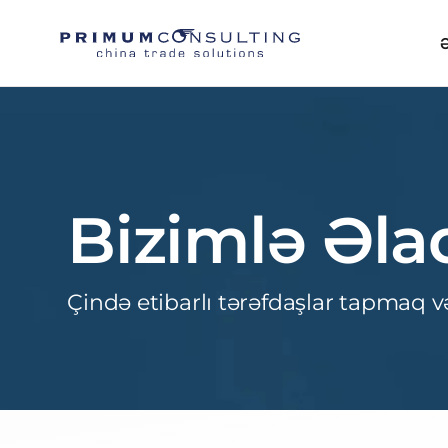
Ə
Bizimlə Əla
Çində etibarlı tərəfdaşlar tapmaq 