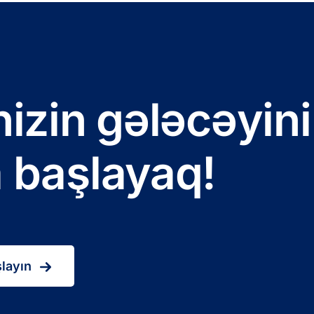
nizin gələcəyini
 başlayaq!
layın