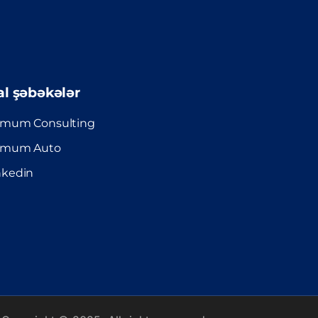
al şəbəkələr
imum Consulting
imum Auto
nkedin